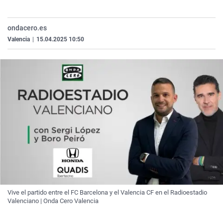
La rosa de los vientos
Caso
Extremadura
Virales
Gente viajera
Retornados
Galicia
Televisión
ondacero.es
Valencia
|
15.04.2025 10:50
Como el perro y el gat
Equipo de investigaci
La Rioja
Elecciones
Operación Viuda Negr
Navarra
País Vasco
Vive el partido entre el FC Barcelona y el Valencia CF en el Radioestadio
Valenciano | Onda Cero Valencia