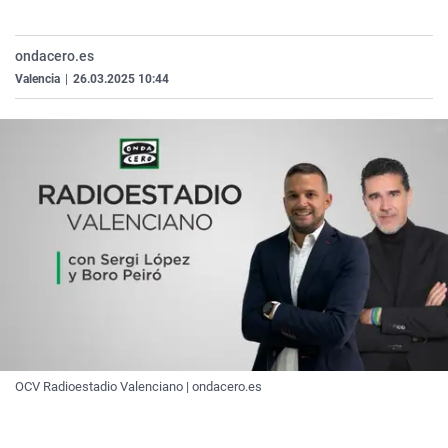
La rosa de los vientos
Caso
Extremadura
Virales
Gente viajera
Retornados
Galicia
Televisión
ondacero.es
Valencia
|
26.03.2025 10:44
Como el perro y el gat
Equipo de investigaci
La Rioja
Elecciones
Operación Viuda Negr
Navarra
País Vasco
OCV Radioestadio Valenciano | ondacero.es