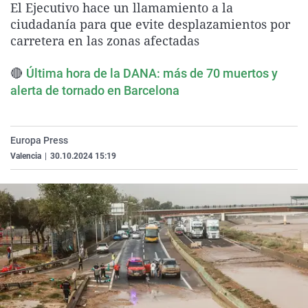
El Ejecutivo hace un llamamiento a la
La rosa de los vientos
Caso
Extremadura
Virales
ciudadanía para que evite desplazamientos por
Gente viajera
Retornados
Galicia
Televisión
carretera en las zonas afectadas
Como el perro y el gat
Equipo de investigaci
La Rioja
Elecciones
🔴
Última hora de la DANA: más de 70 muertos y
Operación Viuda Negr
Navarra
alerta de tornado en Barcelona
País Vasco
Europa Press
Valencia
|
30.10.2024 15:19