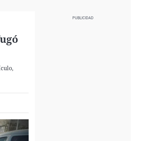
fugó
ículo,