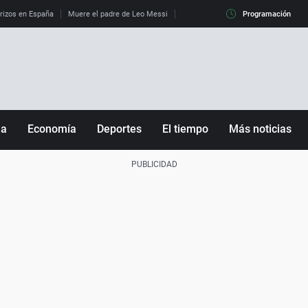
erizos en España
Muere el padre de Leo Messi
La diferencia entre observar el eclip
Programación
ña
Economía
Deportes
El tiempo
Más noticias
Fútbol
Sociedad
Baloncesto
Mundo
Tenis
Salud
Motor
Cultura
Ciencia y Tecnología
adrid
Gastronomía
nciana
Medio ambiente