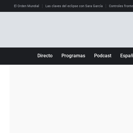
El Orden Mundial
Las claves del eclipse con Sara García
Controles front
Directo
Programas
Podcast
Espa
Más de uno
Los Perseguidos
Andalucía
Por fin
Malas decisiones
Aragón
Julia en la onda
Expedientes del más allá
Baleares
La brújula
El viaje del Guernica
Cantabria
Radioestadio
Invisibles
Cataluña
Radioestadio noche
Prohibido morirse
Comunidad de M
El colegio invisible
Esto no ha pasado
Comunitat Vale