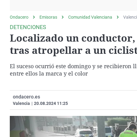
La rosa de los vientos
Caso
Extremadura
Gente viajera
Retornados
Galicia
Ondacero
Emisoras
Comunidad Valenciana
Valenc
Como el perro y el
Equipo de investigación
La Rioja
DETENCIONES
gato
Localizado un conductor, 
Operación Viuda
Navarra
Negra
País Vasco
tras atropellar a un ciclis
El suceso ocurrió este domingo y se recibieron ll
entre ellos la marca y el color
ondacero.es
Valencia
|
20.08.2024 11:25