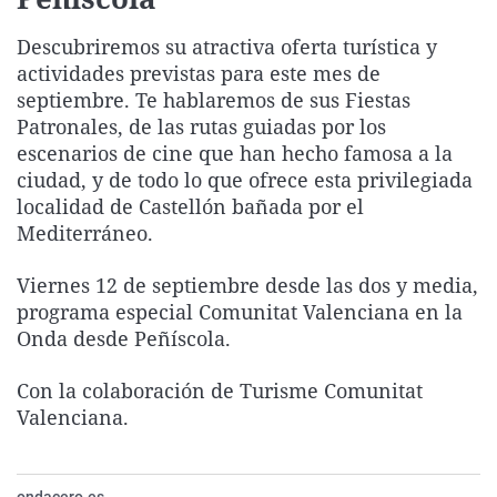
La rosa de los vientos
Caso
Extremadura
Virales
Descubriremos su atractiva oferta turística y
Gente viajera
Retornados
Galicia
Televisión
actividades previstas para este mes de
Como el perro y el gat
Equipo de investigaci
La Rioja
Elecciones
septiembre. Te hablaremos de sus Fiestas
Patronales, de las rutas guiadas por los
Operación Viuda Negr
Navarra
escenarios de cine que han hecho famosa a la
País Vasco
ciudad, y de todo lo que ofrece esta privilegiada
localidad de Castellón bañada por el
Mediterráneo.
Viernes 12 de septiembre desde las dos y media,
programa especial Comunitat Valenciana en la
Onda desde Peñíscola.
Con la colaboración de Turisme Comunitat
Valenciana.