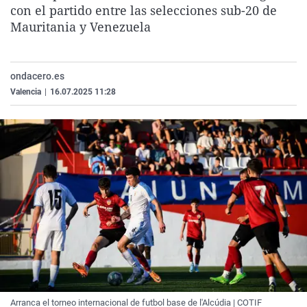
con el partido entre las selecciones sub-20 de
La rosa de los vientos
Caso
Extremadura
Virales
Mauritania y Venezuela
Gente viajera
Retornados
Galicia
Televisión
Como el perro y el gat
Equipo de investigaci
La Rioja
Elecciones
ondacero.es
Operación Viuda Negr
Navarra
Valencia
|
16.07.2025 11:28
País Vasco
Arranca el torneo internacional de futbol base de l'Alcúdia | COTIF