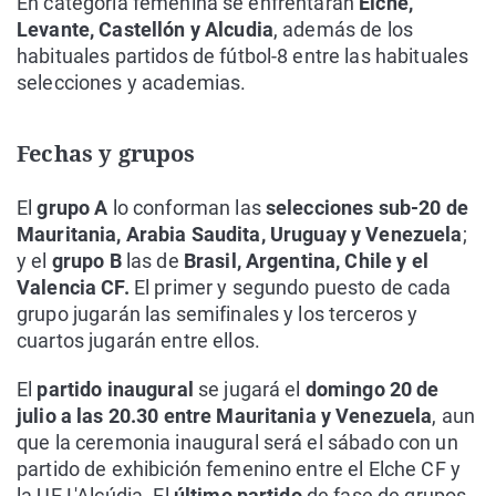
En categoría femenina se enfrentarán
Elche,
Levante, Castellón y Alcudia
, además de los
habituales partidos de fútbol-8 entre las habituales
selecciones y academias.
Fechas y grupos
El
grupo A
lo conforman las
selecciones sub-20 de
Mauritania, Arabia Saudita, Uruguay y Venezuela
;
y el
grupo B
las de
Brasil, Argentina, Chile y el
Valencia CF.
El primer y segundo puesto de cada
grupo jugarán las semifinales y los terceros y
cuartos jugarán entre ellos.
El
partido inaugural
se jugará el
domingo 20 de
julio a las 20.30 entre Mauritania y Venezuela
, aun
que la ceremonia inaugural será el sábado con un
partido de exhibición femenino entre el Elche CF y
la UE L'Alcúdia. El
último partido
de fase de grupos