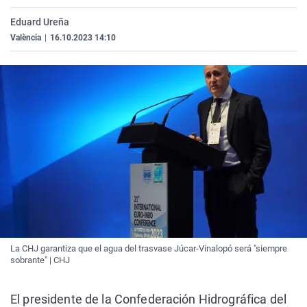
La rosa de los vientos
Caso
Extremadura
Virales
Eduard Ureña
Gente viajera
Retornados
Galicia
Televisión
València
|
16.10.2023 14:10
Como el perro y el gat
Equipo de investigaci
La Rioja
Elecciones
Operación Viuda Negr
Navarra
País Vasco
La CHJ garantiza que el agua del trasvase Júcar-Vinalopó será "siempre
sobrante" | CHJ
El presidente de la Confederación Hidrográfica del