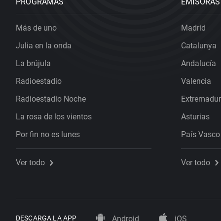
PROGRAMAS
EMISORAS
Más de uno
Madrid
Julia en la onda
Catalunya
La brújula
Andalucía
Radioestadio
Valencia
Radioestadio Noche
Extremadu
La rosa de los vientos
Asturias
Por fin no es lunes
País Vasco
Ver todo
Ver todo
DESCARGA LA APP
Android
iOS