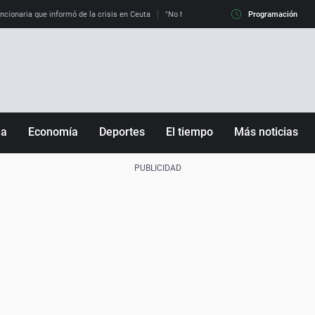
uncionaria que informó de la crisis en Ceuta
"No hay mafias, que no nos engañen": exper
Programación
ña
Economía
Deportes
El tiempo
Más noticias
Fútbol
Sociedad
Baloncesto
Mundo
Tenis
Salud
Motor
Cultura
Ciencia y Tecnología
adrid
Gastronomía
nciana
Medio ambiente