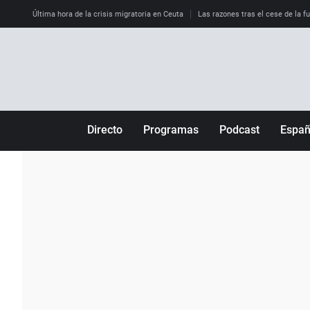
Última hora de la crisis migratoria en Ceuta
Las razones tras el cese de la f
Directo
Programas
Podcast
Espa
Más de uno
Los Perseguidos
Andalucía
Por fin
Malas decisiones
Aragón
Julia en la onda
Expedientes del más allá
Baleares
La brújula
El viaje del Guernica
Cantabria
Radioestadio
Invisibles
Cataluña
Radioestadio noche
Prohibido morirse
Comunidad de M
El colegio invisible
Esto no ha pasado
Comunitat Vale