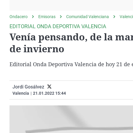
La rosa de los vientos
Caso
Extremadura
Gente viajera
Retornados
Galicia
Ondacero
Emisoras
Comunidad Valenciana
Valenc
Como el perro y el
Equipo de investigación
La Rioja
EDITORIAL ONDA DEPORTIVA VALENCIA
gato
Venía pensando, de la man
Operación Viuda
Navarra
Negra
País Vasco
de invierno
Editorial Onda Deportiva Valencia de hoy 21 de
Jordi Gosálvez
Valencia
|
21.01.2022 15:44