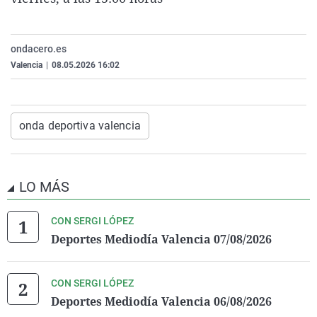
La rosa de los vientos
Caso
Extremadura
Virales
Gente viajera
Retornados
Galicia
Televisión
ondacero.es
Como el perro y el gat
Equipo de investigaci
La Rioja
Elecciones
Valencia
|
08.05.2026 16:02
Operación Viuda Negr
Navarra
País Vasco
onda deportiva valencia
LO MÁS
CON SERGI LÓPEZ
Deportes Mediodía Valencia 07/08/2026
CON SERGI LÓPEZ
Deportes Mediodía Valencia 06/08/2026