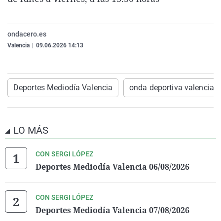
La rosa de los vientos
Caso
Extremadura
Virales
Gente viajera
Retornados
Galicia
Televisión
ondacero.es
Como el perro y el gat
Equipo de investigaci
La Rioja
Elecciones
Valencia
|
09.06.2026 14:13
Operación Viuda Negr
Navarra
País Vasco
Deportes Mediodía Valencia
onda deportiva valencia
LO MÁS
CON SERGI LÓPEZ
Deportes Mediodía Valencia 06/08/2026
CON SERGI LÓPEZ
Deportes Mediodía Valencia 07/08/2026