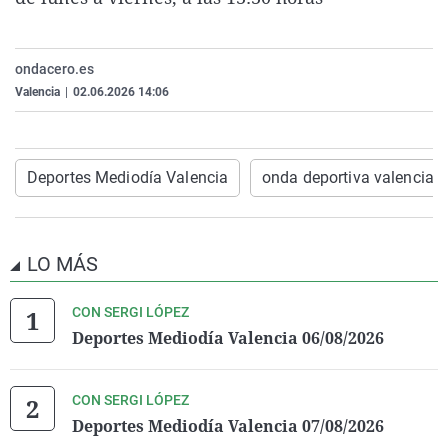
La rosa de los vientos
Caso
Extremadura
Virales
Gente viajera
Retornados
Galicia
Televisión
ondacero.es
Como el perro y el gat
Equipo de investigaci
La Rioja
Elecciones
Valencia
|
02.06.2026 14:06
Operación Viuda Negr
Navarra
País Vasco
Deportes Mediodía Valencia
onda deportiva valencia
LO MÁS
CON SERGI LÓPEZ
Deportes Mediodía Valencia 06/08/2026
CON SERGI LÓPEZ
Deportes Mediodía Valencia 07/08/2026