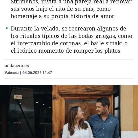
Strimenos, invita a una pareja real a renovar
La rosa de los vientos
Caso
Extremadura
Virales
sus votos bajo el rito de su país, como
homenaje a su propia historia de amor
Gente viajera
Retornados
Galicia
Televisión
Como el perro y el gat
Equipo de investigaci
La Rioja
Elecciones
Durante la velada, se recrearon algunos de
los rituales típicos de las bodas griegas, como
Operación Viuda Negr
Navarra
el intercambio de coronas, el baile sirtaki o
País Vasco
el icónico momento de romper los platos
ondacero.es
Valencia
|
04.06.2025 11:47