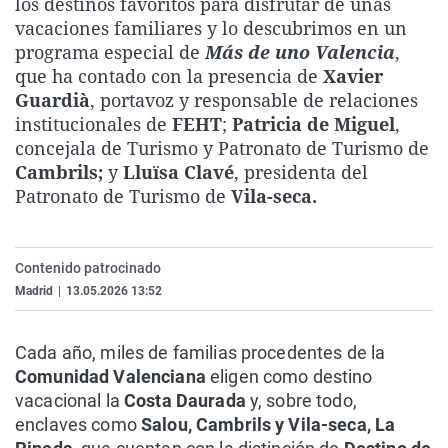
los destinos favoritos para disfrutar de unas
La rosa de los vientos
Caso
Extremadura
Virales
vacaciones familiares y lo descubrimos en un
programa especial de
Más de uno Valencia
,
Gente viajera
Retornados
Galicia
Televisión
que ha contado con la presencia de
Xavier
Como el perro y el gat
Equipo de investigaci
La Rioja
Elecciones
Guardià
, portavoz y responsable de relaciones
institucionales de
FEHT
;
Patricia de Miguel
Operación Viuda Negr
Navarra
,
concejala de Turismo y Patronato de Turismo de
País Vasco
Cambrils;
y
Lluïsa Clavé
, presidenta del
Patronato de Turismo de
Vila-seca.
Contenido patrocinado
Madrid
|
13.05.2026 13:52
Cada año, miles de familias procedentes de la
Comunidad Valenciana
eligen como destino
vacacional la
Costa Daurada
y, sobre todo,
enclaves como
Salou, Cambrils y Vila-seca, La