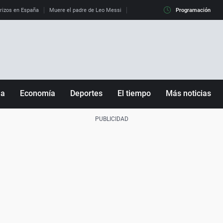
erizos en España
Muere el padre de Leo Messi
La diferencia entre observar el eclip
Programación
ña
Economía
Deportes
El tiempo
Más noticias
Fútbol
Sociedad
Baloncesto
Mundo
Tenis
Salud
Motor
Cultura
Ciencia y Tecnología
adrid
Gastronomía
nciana
Medio ambiente