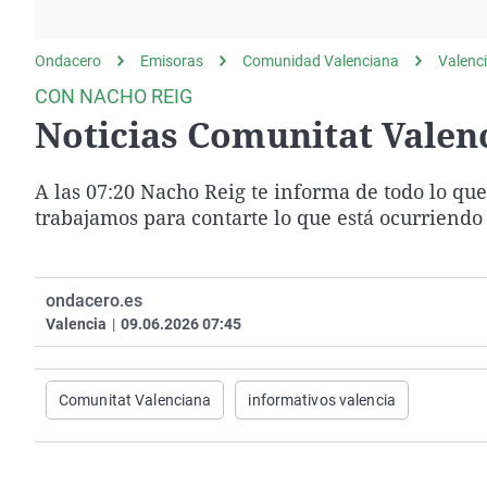
La rosa de los vientos
Caso
Extremadura
Gente viajera
Retornados
Galicia
Ondacero
Emisoras
Comunidad Valenciana
Valenc
Como el perro y el
Equipo de investigación
La Rioja
CON NACHO REIG
gato
Noticias Comunitat Valenc
Operación Viuda
Navarra
Negra
País Vasco
A las 07:20 Nacho Reig te informa de todo lo q
trabajamos para contarte lo que está ocurriendo 
ondacero.es
Valencia
|
09.06.2026 07:45
Comunitat Valenciana
informativos valencia