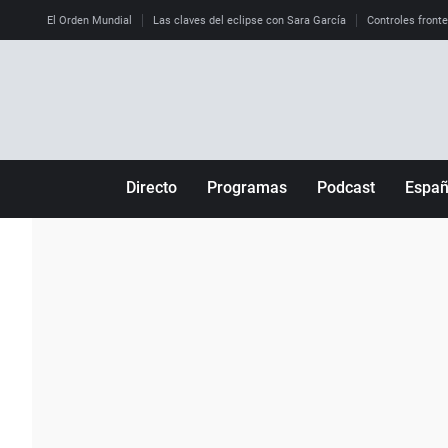
El Orden Mundial
Las claves del eclipse con Sara García
Controles front
Directo
Programas
Podcast
Espa
Más de uno
Los Perseguidos
Andalucía
Por fin
Malas decisiones
Aragón
Julia en la onda
Expedientes del más allá
Baleares
La brújula
El viaje del Guernica
Cantabria
Radioestadio
Invisibles
Cataluña
Radioestadio noche
Prohibido morirse
Comunidad de M
El colegio invisible
Esto no ha pasado
Comunitat Vale