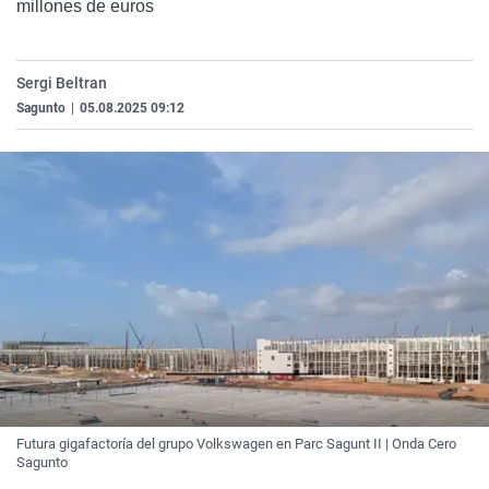
millones de euros
La rosa de los vientos
Caso
Extremadura
Virales
Gente viajera
Retornados
Galicia
Televisión
Sergi Beltran
Como el perro y el gat
Equipo de investigaci
La Rioja
Elecciones
Sagunto
|
05.08.2025 09:12
Operación Viuda Negr
Navarra
País Vasco
Futura gigafactoría del grupo Volkswagen en Parc Sagunt II | Onda Cero
Sagunto