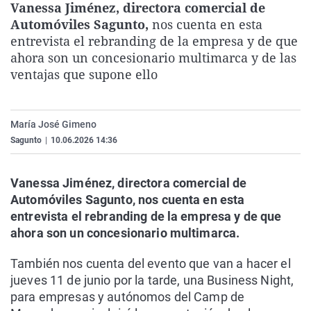
Vanessa Jiménez,
directora comercial de
La rosa de los vientos
Caso
Extremadura
Virales
Automóviles Sagunto,
nos cuenta en esta
Gente viajera
Retornados
Galicia
Televisión
entrevista el
rebranding de la empresa y de que
ahora son un
concesionario multimarca y de las
Como el perro y el gat
Equipo de investigaci
La Rioja
Elecciones
ventajas que supone ello
Operación Viuda Negr
Navarra
País Vasco
María José Gimeno
Sagunto
|
10.06.2026 14:36
Vanessa Jiménez,
directora comercial de
Automóviles Sagunto, nos cuenta en esta
entrevista el
rebranding de la empresa y de que
ahora son un
concesionario multimarca.
También nos cuenta del evento que van a
hacer
el
jueves 11 de junio por la tarde
, una Business Night,
para empresas y autónomos del Camp de