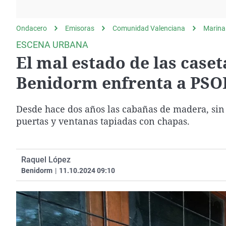
La rosa de los vientos
Caso
Extremadura
Gente viajera
Retornados
Galicia
Ondacero
Emisoras
Comunidad Valenciana
Marina
Como el perro y el
Equipo de investigación
La Rioja
ESCENA URBANA
gato
El mal estado de las case
Operación Viuda
Navarra
Negra
País Vasco
Benidorm enfrenta a PSO
Desde hace dos años las cabañas de madera, sin 
puertas y ventanas tapiadas con chapas.
Raquel López
Benidorm
|
11.10.2024 09:10