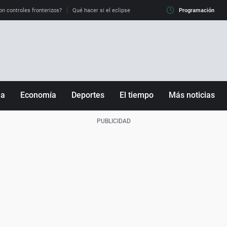
on controles fronterizos?
Qué hacer si el eclipse me pilla conduciendo
Programación
Qué tiempo 
ña
Economía
Deportes
El tiempo
Más noticias
Fútbol
Sociedad
Baloncesto
Mundo
Tenis
Salud
Motor
Cultura
Ciencia y Tecnología
adrid
Gastronomía
nciana
Medio ambiente