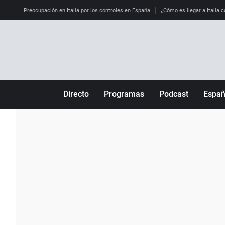
Preocupación en Italia por los controles en España
¿Cómo es llegar a Italia c
Directo
Programas
Podcast
Espa
Más de uno
Los Perseguidos
Andalucía
Por fin
Malas decisiones
Aragón
Julia en la onda
Expedientes del más allá
Baleares
La brújula
El viaje del Guernica
Cantabria
Radioestadio
Invisibles
Cataluña
Radioestadio noche
Prohibido morirse
Comunidad de M
El colegio invisible
Esto no ha pasado
Comunitat Vale