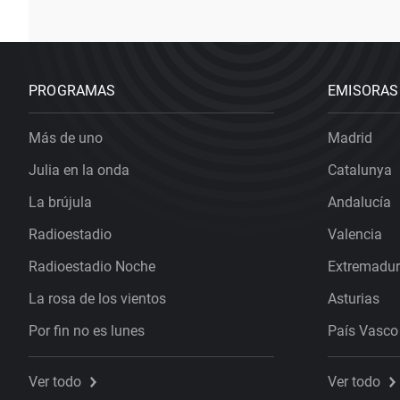
PROGRAMAS
EMISORAS
Más de uno
Madrid
Julia en la onda
Catalunya
La brújula
Andalucía
Radioestadio
Valencia
Radioestadio Noche
Extremadu
La rosa de los vientos
Asturias
Por fin no es lunes
País Vasco
Ver todo
Ver todo