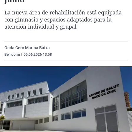
La rosa de los vientos
Caso
Extremadura
Virales
La nueva área de rehabilitación está equipada
Gente viajera
Retornados
Galicia
Televisión
con gimnasio y espacios adaptados para la
Como el perro y el gat
Equipo de investigaci
La Rioja
Elecciones
atención individual y grupal
Operación Viuda Negr
Navarra
País Vasco
Onda Cero Marina Baixa
Benidorm
|
05.06.2026 13:58