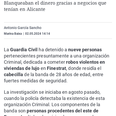
Blanqueaban el dinero gracias a negocios que
La rosa de los vientos
Caso
Extremadura
Virales
tenían en Alicante
Gente viajera
Retornados
Galicia
Televisión
Como el perro y el gat
Equipo de investigaci
La Rioja
Elecciones
Antonio García Sancho
Operación Viuda Negr
Navarra
Marina Baixa
|
02.05.2024 14:14
País Vasco
La
Guardia Civil
ha detenido a
nueve personas
pertenecientes presuntamente a una organización
Criminal, dedicada a cometer
robos violentos en
viviendas de lujo
en
Finestrat
, donde residía el
cabecilla
de la banda de 28 años de edad, entre
fuertes medidas de seguridad.
La investigación se iniciaba en agosto pasado,
cuando la policía detectaba la existencia de esta
organización Criminal. Los componentes de la
banda son
personas procedentes del este de