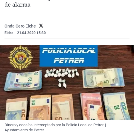
de alarma
La rosa de los vientos
Caso
Extremadura
Virales
Gente viajera
Retornados
Galicia
Televisión
Como el perro y el gat
Equipo de investigaci
La Rioja
Elecciones
Onda Cero Elche
Elche
|
21.04.2020 15:30
Operación Viuda Negr
Navarra
País Vasco
Dinero y cocaína interceptado por la Policía Local de Petrer. |
Ayuntamiento de Petrer