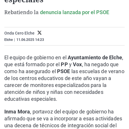
La rosa de los vientos
Caso
Extremadura
Virales
Rebatiendo la
denuncia lanzada por el PSOE
Gente viajera
Retornados
Galicia
Televisión
Como el perro y el gat
Equipo de investigaci
La Rioja
Elecciones
Onda Cero Elche
Operación Viuda Negr
Navarra
Elche
|
11.06.2025 14:23
País Vasco
El equipo de gobierno en el
Ayuntamiento de Elche
,
que está formado por el
PP
y
Vox
, ha negado que
como ha asegurado el
PSOE
las escuelas de verano
de los centros educativos de este año vayan a
carecer de monitores especializados para la
atención de niños y niñas con necesidades
educativas especiales.
Inma Mora
, portavoz del equipo de gobierno ha
afirmado que se va a incorporar a esas actividades
una decena de técnicos de integración social del