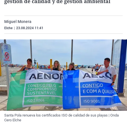
gestión de calidad y de gestión ambiental
La rosa de los vientos
Caso
Extremadura
Virales
Gente viajera
Retornados
Galicia
Televisión
Miguel Monera
Como el perro y el gat
Equipo de investigaci
La Rioja
Elecciones
Elche
|
23.08.2024 11:41
Operación Viuda Negr
Navarra
País Vasco
Santa Pola renueva los certificados ISO de calidad de sus playas | Onda
Cero Elche