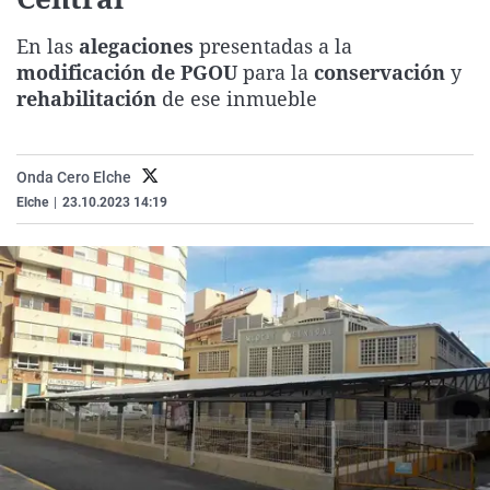
La rosa de los vientos
Caso
Extremadura
Virales
En las
alegaciones
presentadas a la
Gente viajera
Retornados
Galicia
Televisión
modificación de PGOU
para la
conservación
y
Como el perro y el gat
Equipo de investigaci
La Rioja
Elecciones
rehabilitación
de ese inmueble
Operación Viuda Negr
Navarra
País Vasco
Onda Cero Elche
Elche
|
23.10.2023 14:19