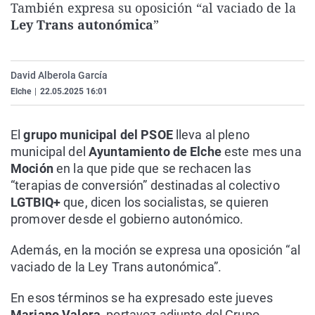
También expresa su oposición “al vaciado de la
La rosa de los vientos
Caso
Extremadura
Virales
Ley Trans autonómica
”
Gente viajera
Retornados
Galicia
Televisión
Como el perro y el gat
Equipo de investigaci
La Rioja
Elecciones
David Alberola García
Operación Viuda Negr
Navarra
Elche
|
22.05.2025 16:01
País Vasco
El
grupo municipal del PSOE
lleva al pleno
municipal del
Ayuntamiento de Elche
este mes una
Moción
en la que pide que se rechacen las
“terapias de conversión” destinadas al colectivo
LGTBIQ+
que, dicen los socialistas, se quieren
promover desde el gobierno autonómico.
Además, en la moción se expresa una oposición “al
vaciado de la Ley Trans autonómica”.
En esos términos se ha expresado este jueves
Mariano Valera
, portavoz adjunto del Grupo