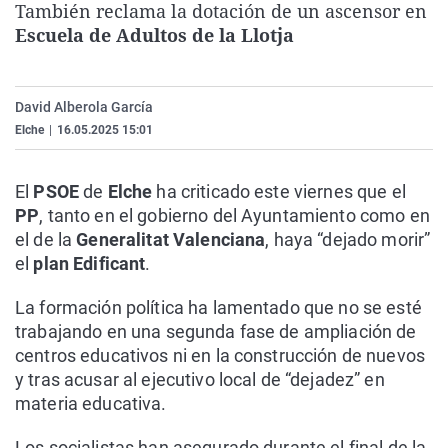
También reclama la dotación de un ascensor en
La rosa de los vientos
Caso
Extremadura
Virales
Escuela de Adultos de la Llotja
Gente viajera
Retornados
Galicia
Televisión
Como el perro y el gat
Equipo de investigaci
La Rioja
Elecciones
David Alberola García
Operación Viuda Negr
Navarra
Elche
|
16.05.2025 15:01
País Vasco
El
PSOE
de
Elche
ha criticado este viernes que el
PP
, tanto en el gobierno del Ayuntamiento como en
el de la
Generalitat Valenciana
, haya “dejado morir”
el
plan Edificant
.
La formación política ha lamentado que no se esté
trabajando en una segunda fase de ampliación de
centros educativos ni en la construcción de nuevos
y tras acusar al ejecutivo local de “dejadez” en
materia educativa.
Los socialistas han asegurado durante el final de la