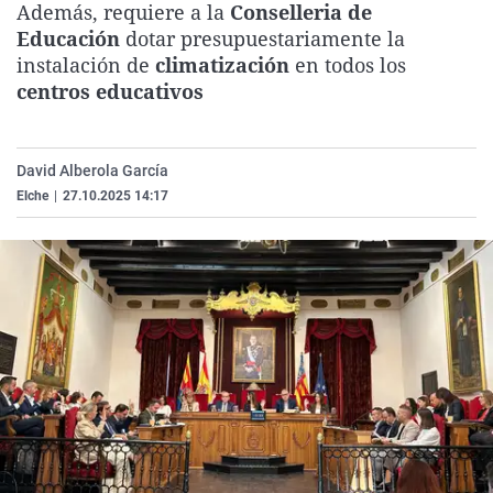
Además, requiere a la
Conselleria de
La rosa de los vientos
Caso
Extremadura
Virales
Educación
dotar presupuestariamente la
Gente viajera
Retornados
Galicia
Televisión
instalación de
climatización
en todos los
centros educativos
Como el perro y el gat
Equipo de investigaci
La Rioja
Elecciones
Operación Viuda Negr
Navarra
David Alberola García
País Vasco
Elche
|
27.10.2025 14:17