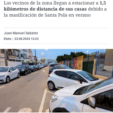
Los vecinos de la zona llegan a estacionar a
1,5
La rosa de los vientos
Caso
Extremadura
Virales
kilómetros de distancia de sus casas
debido a
Gente viajera
Retornados
Galicia
Televisión
la masificación de Santa Pola en verano
Como el perro y el gat
Equipo de investigaci
La Rioja
Elecciones
Operación Viuda Negr
Navarra
Juan Manuel Sabater
Elche
|
23.08.2024 12:23
País Vasco