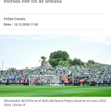
entrada este fin de semana
La rosa de los vientos
Caso
Extremadura
Virales
Gente viajera
Retornados
Galicia
Televisión
Felipe Canals
Como el perro y el gat
Equipo de investigaci
La Rioja
Elecciones
Elche
|
10.12.2024 11:30
Operación Viuda Negr
Navarra
País Vasco
Aficionados del Elche en el derbi del Nuevo Pepico Amat en el curso 2023-
2024. | Elche CF