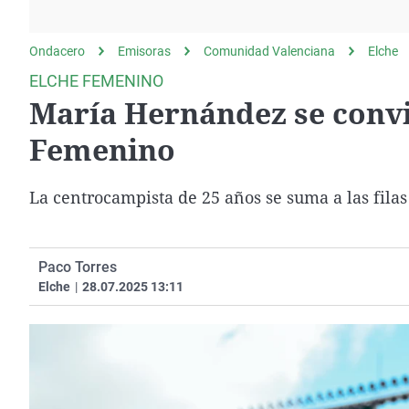
La rosa de los vientos
Caso
Extremadura
Gente viajera
Retornados
Galicia
Ondacero
Emisoras
Comunidad Valenciana
Elche
Como el perro y el
Equipo de investigación
La Rioja
ELCHE FEMENINO
gato
María Hernández se convie
Operación Viuda
Navarra
Negra
País Vasco
Femenino
La centrocampista de 25 años se suma a las fila
Paco Torres
Elche
|
28.07.2025 13:11