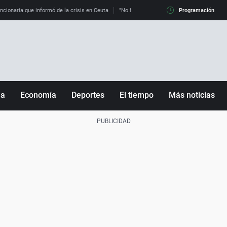
uncionaria que informó de la crisis en Ceuta
"No hay mafias, que no nos engañen": exper
Programación
ña
Economía
Deportes
El tiempo
Más noticias
Fútbol
Sociedad
Baloncesto
Mundo
Tenis
Salud
Motor
Cultura
Ciencia y Tecnología
adrid
Gastronomía
nciana
Medio ambiente