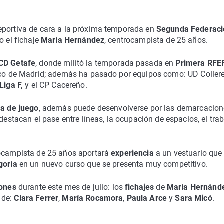
eportiva de cara a la próxima temporada en
Segunda Federaci
o el fichaje
María Hernández
, centrocampista de 25 años.
CD Getafe
, donde militó la temporada pasada en
Primera RFE
tico de Madrid; además ha pasado por equipos como: UD Coller
Liga F,
y el CP Cacereño.
ra de juego
, además puede desenvolverse por las demarcacion
destacan el pase entre líneas, la ocupación de espacios, el tra
rocampista de 25 años aportará
experiencia
a un vestuario que
egoría
en un nuevo curso que se presenta muy competitivo.
iones
durante este mes de julio: los
fichajes
de
María Hernánd
 de:
Clara Ferrer
,
María Rocamora
,
Paula Arce
y
Sara Micó
.