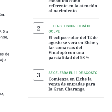
consolida como
referente en la atención
al nacimiento
ón
.
EL DÍA SE OSCURECERÁ DE
GOLPE
F
. Su
El eclipse solar del 12 de
ense,
agosto se verá en Elche y
las comarcas del
Vinalopó con una
es de
parcialidad del 98 %
bajo
SE CELEBRA EL 11 DE AGOSTO
Comienza en Elche la
venta de entradas para
la Gran Charanga
ez
,