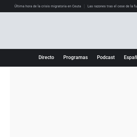
Última hora de la crisis migratoria en Ceuta
Las razones tras el cese de la f
Directo
Programas
Podcast
Espa
Más de uno
Los Perseguidos
Andalucía
Por fin
Malas decisiones
Aragón
Julia en la onda
Expedientes del más allá
Baleares
La brújula
El viaje del Guernica
Cantabria
Radioestadio
Invisibles
Cataluña
Radioestadio noche
Prohibido morirse
Comunidad de M
El colegio invisible
Esto no ha pasado
Comunitat Vale