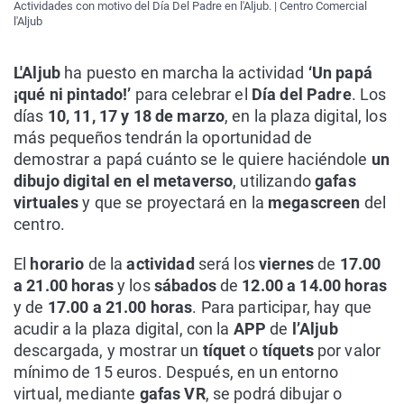
Actividades con motivo del Día Del Padre en l'Aljub. | Centro Comercial
l'Aljub
L'Aljub
ha puesto en marcha la actividad
‘Un papá
¡qué ni pintado!’
para celebrar el
Día del Padre
. Los
días
10, 11, 17 y 18 de marzo
, en la plaza digital, los
más pequeños tendrán la oportunidad de
demostrar a papá cuánto se le quiere haciéndole
un
dibujo digital en el metaverso
, utilizando
gafas
virtuales
y que se proyectará en la
megascreen
del
centro.
El
horario
de la
actividad
será los
viernes
de
17.00
a 21.00 horas
y los
sábados
de
12.00 a 14.00 horas
y de
17.00 a 21.00 horas
. Para participar, hay que
acudir a la plaza digital, con la
APP
de
l’Aljub
descargada, y mostrar un
tíquet
o
tíquets
por valor
mínimo de 15 euros. Después, en un entorno
virtual, mediante
gafas VR
, se podrá dibujar o