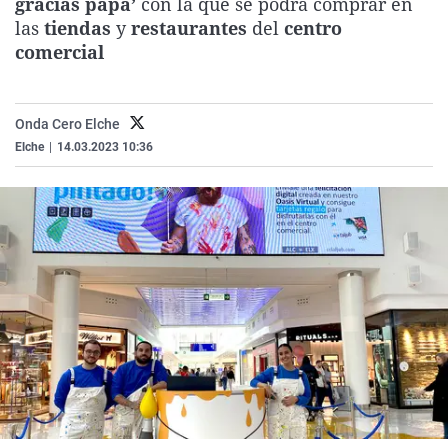
gracias papá’
con la que se podrá comprar en
La rosa de los vientos
Caso
Extremadura
Virales
las
tiendas
y
restaurantes
del
centro
comercial
Gente viajera
Retornados
Galicia
Televisión
Como el perro y el gat
Equipo de investigaci
La Rioja
Elecciones
Operación Viuda Negr
Navarra
Onda Cero Elche
Elche
|
14.03.2023 10:36
País Vasco