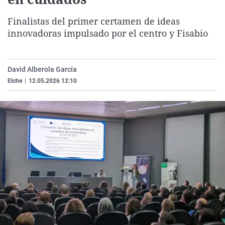
La rosa de los vientos
Caso
Extremadura
Virales
Finalistas del primer certamen de ideas
Gente viajera
Retornados
Galicia
Televisión
innovadoras impulsado por el centro y Fisabio
Como el perro y el gat
Equipo de investigaci
La Rioja
Elecciones
Operación Viuda Negr
Navarra
David Alberola García
País Vasco
Elche
|
12.05.2026 12:10