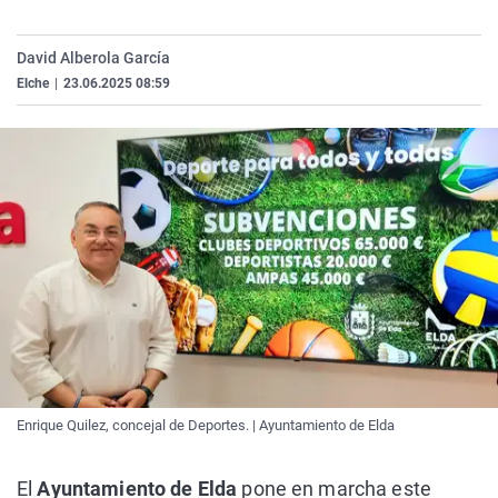
La rosa de los vientos
Caso
Extremadura
Virales
Gente viajera
Retornados
Galicia
Televisión
David Alberola García
Elche
|
23.06.2025 08:59
Como el perro y el gat
Equipo de investigaci
La Rioja
Elecciones
Operación Viuda Negr
Navarra
País Vasco
Enrique Quilez, concejal de Deportes. | Ayuntamiento de Elda
El
Ayuntamiento de Elda
pone en marcha este