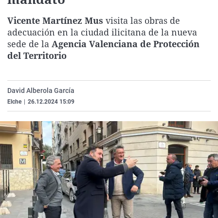
La rosa de los vientos
Caso
Extremadura
Virales
Vicente Martínez Mus
visita las obras de
Gente viajera
Retornados
Galicia
Televisión
adecuación en la ciudad ilicitana de la nueva
Como el perro y el gat
Equipo de investigaci
La Rioja
Elecciones
sede de la
Agencia Valenciana de Protección
del Territorio
Operación Viuda Negr
Navarra
País Vasco
David Alberola García
Elche
|
26.12.2024 15:09