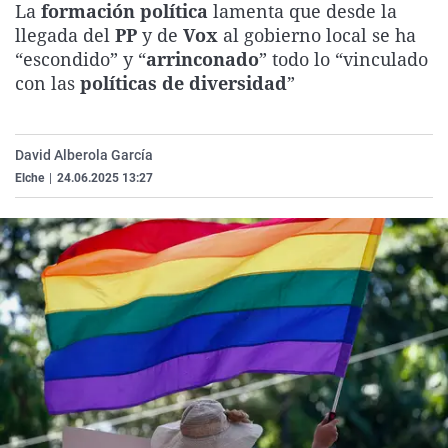
La
formación política
lamenta que desde la
La rosa de los vientos
Caso
Extremadura
Virales
llegada del
PP
y de
Vox
al gobierno local se ha
Gente viajera
Retornados
Galicia
Televisión
“escondido” y “
arrinconado
” todo lo “vinculado
con las
políticas de diversidad
”
Como el perro y el gat
Equipo de investigaci
La Rioja
Elecciones
Operación Viuda Negr
Navarra
David Alberola García
País Vasco
Elche
|
24.06.2025 13:27