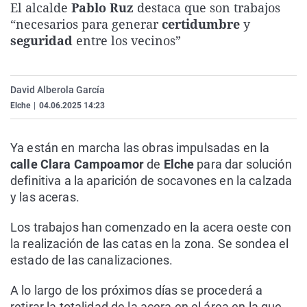
El alcalde
Pablo Ruz
destaca que son trabajos
La rosa de los vientos
Caso
Extremadura
Virales
“necesarios para generar
certidumbre
y
Gente viajera
Retornados
Galicia
Televisión
seguridad
entre los vecinos”
Como el perro y el gat
Equipo de investigaci
La Rioja
Elecciones
Operación Viuda Negr
Navarra
David Alberola García
Elche
|
04.06.2025 14:23
País Vasco
Ya están en marcha las obras impulsadas en la
calle Clara Campoamor
de
Elche
para dar solución
definitiva a la aparición de socavones en la calzada
y las aceras.
Los trabajos han comenzado en la acera oeste con
la realización de las catas en la zona. Se sondea el
estado de las canalizaciones.
A lo largo de los próximos días se procederá a
retirar la totalidad de la acera en el área en la que