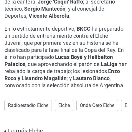
de la cantera,
Jorge 'Coqui' Raffo
; al secretario
técnico,
Sergio Mantecón
; y al concejal de
Deportes,
Vicente Alberola
.
En lo estrictamente deportivo,
BKCC
ha preparado
un partido de entrenamiento contra el Elche
Juvenil, que por primera vez en su historia se ha
clasificado para la fase final de la Copa del Rey. En
él no han participado
Lucas Boyé y Helibelton
Palacios
, que aprovechando el parón de
LaLiga
han
rebajado la carga de trabajo; los lesionados
Enzo
Roco y Lisandro Magallán
; y
Lautaro Blanco
,
convocado con la selección absoluta de Argentina.
Radioestadio Elche
Elche
Onda Cero Elche
Elc
Lo más Elche