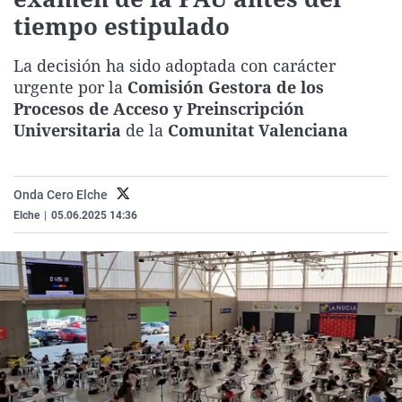
La rosa de los vientos
Caso
Extremadura
Virales
tiempo estipulado
Gente viajera
Retornados
Galicia
Televisión
La decisión ha sido adoptada con carácter
Como el perro y el gat
Equipo de investigaci
La Rioja
Elecciones
urgente por la
Comisión Gestora de los
Procesos de Acceso y Preinscripción
Operación Viuda Negr
Navarra
Universitaria
de la
Comunitat Valenciana
País Vasco
Onda Cero Elche
Elche
|
05.06.2025 14:36