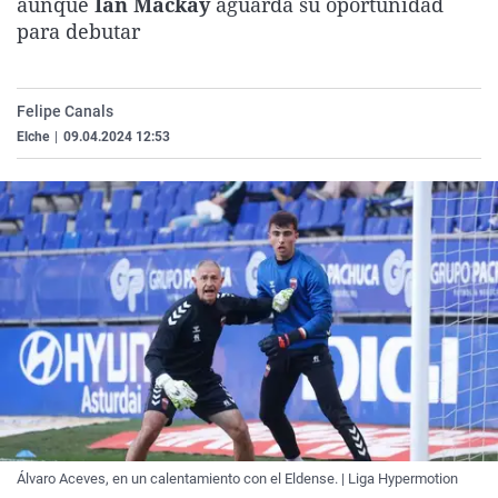
aunque
Ian Mackay
aguarda su oportunidad
La rosa de los vientos
Caso
Extremadura
Virales
para debutar
Gente viajera
Retornados
Galicia
Televisión
Como el perro y el gat
Equipo de investigaci
La Rioja
Elecciones
Felipe Canals
Operación Viuda Negr
Navarra
Elche
|
09.04.2024 12:53
País Vasco
Álvaro Aceves, en un calentamiento con el Eldense. | Liga Hypermotion