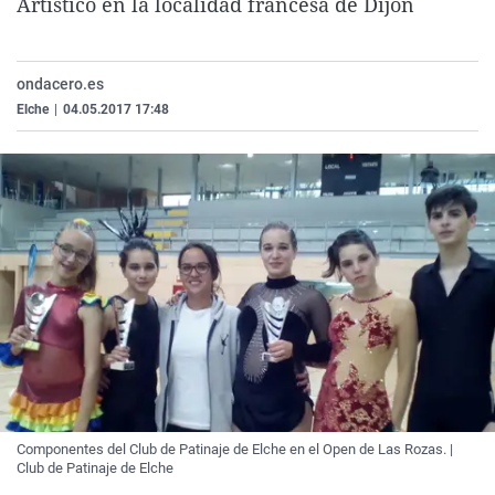
Artístico en la localidad francesa de Dijon
La rosa de los vientos
Caso
Extremadura
Virales
Gente viajera
Retornados
Galicia
Televisión
ondacero.es
Como el perro y el gat
Equipo de investigaci
La Rioja
Elecciones
Elche
|
04.05.2017 17:48
Operación Viuda Negr
Navarra
País Vasco
Componentes del Club de Patinaje de Elche en el Open de Las Rozas. |
Club de Patinaje de Elche