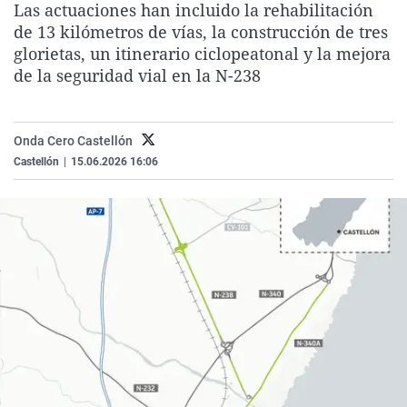
Las actuaciones han incluido la rehabilitación
La rosa de los vientos
Caso
Extremadura
Virales
de 13 kilómetros de vías, la construcción de tres
Gente viajera
Retornados
Galicia
Televisión
glorietas, un itinerario ciclopeatonal y la mejora
de la seguridad vial en la N-238
Como el perro y el gat
Equipo de investigaci
La Rioja
Elecciones
Operación Viuda Negr
Navarra
Onda Cero Castellón
País Vasco
Castellón
|
15.06.2026 16:06