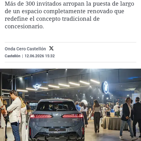
Más de 300 invitados arropan la puesta de largo
La rosa de los vientos
Caso
Extremadura
Virales
de un espacio completamente renovado que
Gente viajera
Retornados
Galicia
Televisión
redefine el concepto tradicional de
concesionario.
Como el perro y el gat
Equipo de investigaci
La Rioja
Elecciones
Operación Viuda Negr
Navarra
Onda Cero Castellón
País Vasco
Castellón
|
12.06.2026 15:32