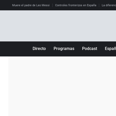
Muere el padre de Leo Messi
Controles fronterizos en España
La diferenc
Directo
Programas
Podcast
Espa
Más de uno
Los Perseguidos
Andalucía
Por fin
Malas decisiones
Aragón
Julia en la onda
Expedientes del más allá
Baleares
La brújula
El viaje del Guernica
Cantabria
Radioestadio
Invisibles
Cataluña
Radioestadio noche
Prohibido morirse
Comunidad de M
El colegio invisible
Esto no ha pasado
Comunitat Vale