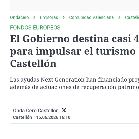
La rosa de los vientos
Caso
Extremadura
Gente viajera
Retornados
Galicia
Ondacero
Emisoras
Comunidad Valenciana
Castel
Como el perro y el
Equipo de investigación
La Rioja
FONDOS EUROPEOS
gato
El Gobierno destina casi 
Operación Viuda
Navarra
Negra
País Vasco
para impulsar el turismo 
Castellón
Las ayudas Next Generation han financiado proy
además de actuaciones de recuperación patrimo
Onda Cero Castellón
Castellón
|
15.06.2026 16:10