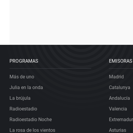
PROGRAMAS
EMISORAS
Más de uno
Madrid
Julia en la onda
Catalunya
La brújula
Andalucía
Radioestadio
Valencia
Radioestadio Noche
Extremadu
La rosa de los vientos
Asturias