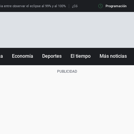
ia entre observar el eclipse al 99% y al 100%
¿Cómo es llegar a Italia con controles fro
Programación
ña
Economía
Deportes
El tiempo
Más noticias
Fútbol
Sociedad
Baloncesto
Mundo
Tenis
Salud
Motor
Cultura
Ciencia y Tecnología
adrid
Gastronomía
nciana
Medio ambiente