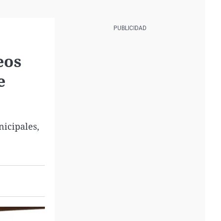
eos
e
icipales,