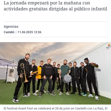
La jornada empezará por la mañana con
La rosa de los vientos
Caso
Extremadura
Virales
actividades gratuitas dirigidas al público infantil
Gente viajera
Retornados
Galicia
Televisión
Como el perro y el gat
Equipo de investigaci
La Rioja
Elecciones
Agencias
Operación Viuda Negr
Navarra
Castelló
|
11.06.2025 12:36
País Vasco
El festival Avant Fest se celebrará el 28 de junio en Castelló con La Raíz, El