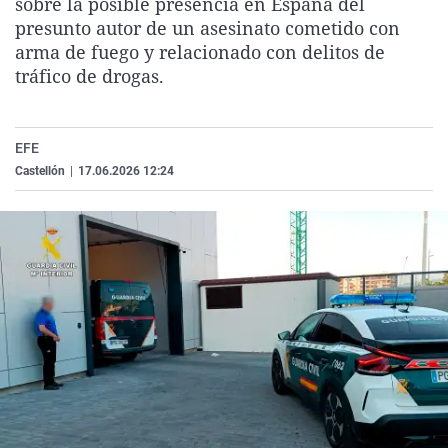
sobre la posible presencia en España del
La rosa de los vientos
Caso
Extremadura
Virales
presunto autor de un asesinato cometido con
arma de fuego y relacionado con delitos de
Gente viajera
Retornados
Galicia
Televisión
tráfico de drogas.
Como el perro y el gat
Equipo de investigaci
La Rioja
Elecciones
Operación Viuda Negr
Navarra
EFE
País Vasco
Castellón
|
17.06.2026 12:24