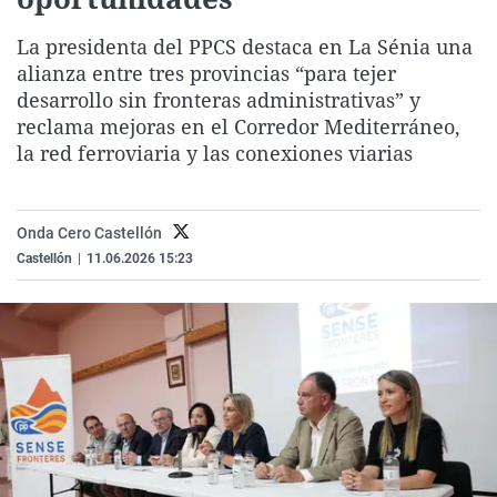
La rosa de los vientos
Caso
Extremadura
Virales
La presidenta del PPCS destaca en La Sénia una
Gente viajera
Retornados
Galicia
Televisión
alianza entre tres provincias “para tejer
Como el perro y el gat
Equipo de investigaci
La Rioja
Elecciones
desarrollo sin fronteras administrativas” y
reclama mejoras en el Corredor Mediterráneo,
Operación Viuda Negr
Navarra
la red ferroviaria y las conexiones viarias
País Vasco
Onda Cero Castellón
Castellón
|
11.06.2026 15:23