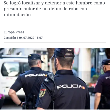
Se logró localizar y detener a este hombre como
La rosa de los vientos
Caso
Extremadura
Virales
presunto autor de un delito de robo con
Gente viajera
Retornados
Galicia
Televisión
intimidación
Como el perro y el gat
Equipo de investigaci
La Rioja
Elecciones
Operación Viuda Negr
Navarra
Europa Press
Castellón
|
04.07.2022 15:07
País Vasco