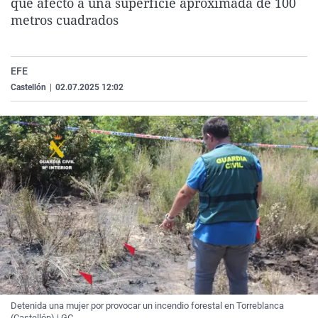
que afectó a una superficie aproximada de 100
La rosa de los vientos
Caso
Extremadura
Virales
metros cuadrados
Gente viajera
Retornados
Galicia
Televisión
Como el perro y el gat
Equipo de investigaci
La Rioja
Elecciones
EFE
Operación Viuda Negr
Navarra
Castellón
|
02.07.2025 12:02
País Vasco
Detenida una mujer por provocar un incendio forestal en Torreblanca
(Castellón) | GC