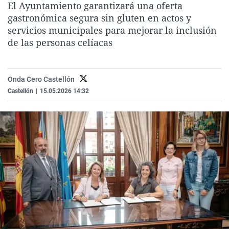
El Ayuntamiento garantizará una oferta
La rosa de los vientos
Caso
Extremadura
Virales
gastronómica segura sin gluten en actos y
Gente viajera
Retornados
Galicia
Televisión
servicios municipales para mejorar la inclusión
de las personas celíacas
Como el perro y el gat
Equipo de investigaci
La Rioja
Elecciones
Operación Viuda Negr
Navarra
Onda Cero Castellón
País Vasco
Castellón
|
15.05.2026 14:32