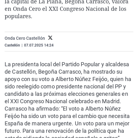
la capital de La Plana, Begoña Carrasco, valora
La rosa de los vientos
Caso
Extremadura
Virales
en Onda Cero el XXI Congreso Nacional de los
populares.
Gente viajera
Retornados
Galicia
Televisión
Como el perro y el gat
Equipo de investigaci
La Rioja
Elecciones
Operación Viuda Negr
Navarra
Onda Cero Castellón
Castellón
|
07.07.2025 14:24
País Vasco
La presidenta local del Partido Popular y alcaldesa
de Castellón, Begoña Carrasco, ha mostrado su
apoyo con su voto a Alberto Núñez Feijóo, quien ha
sido reelegido como presidente nacional del PP y
candidato a las próximas elecciones generales en
el XXI Congreso Nacional celebrado en Madrid.
Carrasco ha afirmado: “El voto a Alberto Núñez
Feijóo ha sido un voto para el cambio que necesita
España de manera urgente. Un voto para un mejor
futuro. Para una renovación de la política que ha