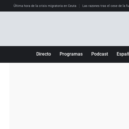
Última hora de la crisis migratoria en Ceuta
Las razones tras el cese de la f
Directo
Programas
Podcast
Espa
Más de uno
Los Perseguidos
Andalucía
Por fin
Malas decisiones
Aragón
Julia en la onda
Expedientes del más allá
Baleares
La brújula
El viaje del Guernica
Cantabria
Radioestadio
Invisibles
Cataluña
Radioestadio noche
Prohibido morirse
Comunidad de M
El colegio invisible
Esto no ha pasado
Comunitat Vale