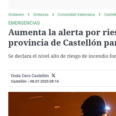
La rosa de los vientos
Caso
Extremadura
Gente viajera
Retornados
Galicia
Ondacero
Emisoras
Comunidad Valenciana
Castel
Como el perro y el
Equipo de investigación
La Rioja
EMERGENCIAS
gato
Aumenta la alerta por ries
Operación Viuda
Navarra
Negra
País Vasco
provincia de Castellón pa
Se declara el nivel alto de riesgo de incendio for
Onda Cero Castellón
Castellón
|
08.07.2025 08:16