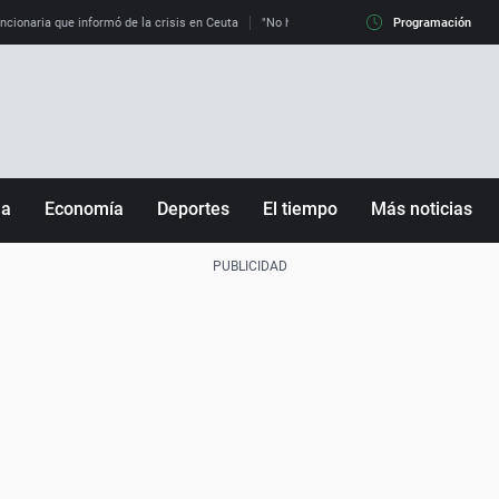
uncionaria que informó de la crisis en Ceuta
"No hay mafias, que no nos engañen": exper
Programación
ña
Economía
Deportes
El tiempo
Más noticias
Fútbol
Sociedad
Baloncesto
Mundo
Tenis
Salud
Motor
Cultura
Ciencia y Tecnología
adrid
Gastronomía
nciana
Medio ambiente